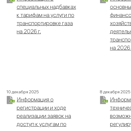
специальных надбавках
основны
к тарифам на услуги по
финансо
транспортировке газа
хозяйст
на 2026 г.
деятель
транспо
на 2026 
10 декабря 2025
8 декабря 2025
Информация о
Информа
регистрации и ходе
техниче
реализации заявок на
возможн
доступ к услугам по
регулир