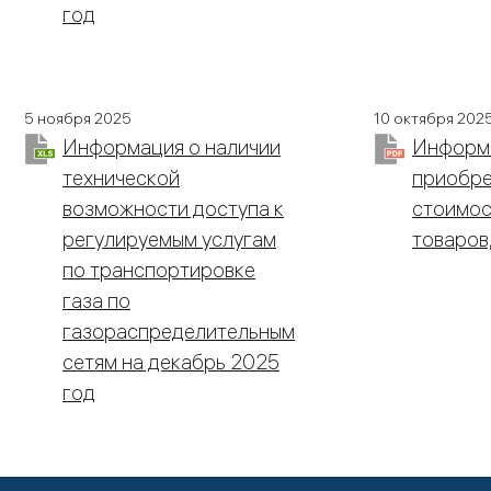
год
5 ноября 2025
10 октября 202
Информация о наличии
Информа
технической
приобре
возможности доступа к
стоимос
регулируемым услугам
товаров
по транспортировке
газа по
газораспределительным
сетям на декабрь 2025
год