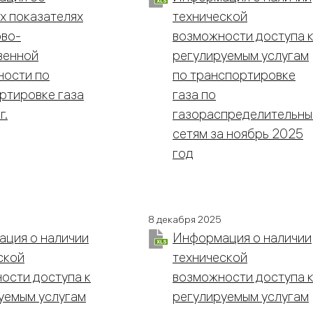
х показателях
технической
во-
возможности доступа 
венной
регулируемым услугам
ности по
по транспортировке
ртировке газа
газа по
г.
газораспределительн
сетям за ноябрь 2025
год
8 декабря 2025
ция о наличии
Информация о наличии
ской
технической
ости доступа к
возможности доступа 
уемым услугам
регулируемым услугам