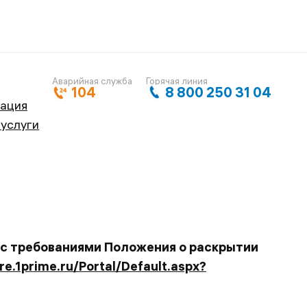
Аварийная служба
Горячая линия
104
8 800 250 31 04
кация
 услуги
 с требованиями Положения о раскрытии
ure.1prime.ru/Portal/Default.aspx?